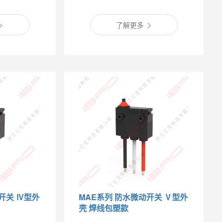
了解更多
开关 Ⅳ型外
MAE系列 防水微动开关 Ⅴ型外
壳 焊线包塑款