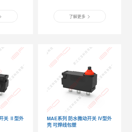
了解更多
开关 Ⅱ型外
MAE系列 防水微动开关 Ⅳ型外
壳 可焊线包塑