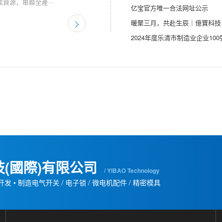
資源，串聯全產···
亿宝官方唯一合法网址公示
暖聚三月，共赴生辰｜億寶科技 
2024年度乐清市制造业企业10
(國際)有限公司
/ YIBAO Technology
开发 • 制造电气开关 / 电子锁 / 微电机配件 / 精密模具