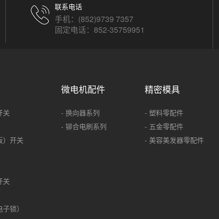
联系电话
手机：(852)9739 7357
固定电话：852-35759951
微电机配件
精密模具
开关
- 换向器系列
- 塑料零配件
- 铆合电刷系列
- 五金零配件
板）开关
- 美容美发器零配件
开关
电子锁）