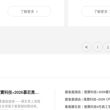
了解更多
了解更多
<
1
2
展會邀請函｜億寶科技×2026慕尼黑上海電子展
展會邀請函｜億寶科技×2026
展會邀請函 | 億寶科技×2026 
業重量級盛會——慕尼黑上海電
集全球電子產業鏈前瞻技術、
春風暖生辰｜億寶科技4月員工