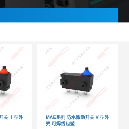
开关 Ⅰ型外
MAE系列 防水微动开关 Ⅵ型外
壳 可焊线包塑