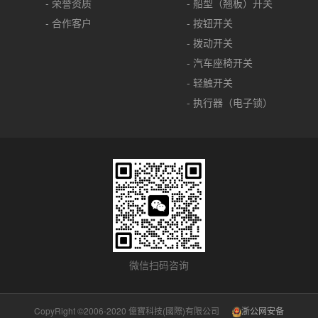
- 荣誉资质
- 船型（翘板）开关
- 合作客户
- 按钮开关
- 拨动开关
- 汽车座椅开关
- 轻触开关
- 执行器（电子锁）
微信扫码咨询
CopyRight ©2006-2020 億寶科技(國際)有限公司
浙公网安备