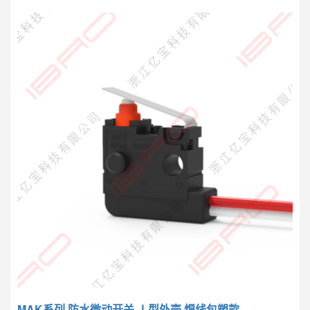
MAK系列 防水微动开关 Ⅰ型外壳 焊线包塑款