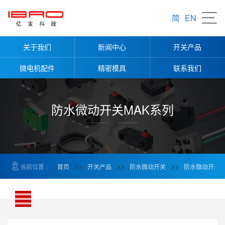
产品导航
简
EN
防水微动开关
关于我们
新闻中心
开关产品
微动开关
微电机配件
精密模具
联系我们
船型（翘板）开关
按钮开关
防水微动开关MAK系列
拨动开关
汽车座椅开关
轻触开关
>>
>>
>>
当前位置 :
首页
开关产品
防水微动开关
防水微动开关M
执行器（电子锁）