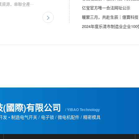
資源，串聯全產···
亿宝官方唯一合法网址公示
暖聚三月，共赴生辰｜億寶科技 
2024年度乐清市制造业企业10
(國際)有限公司
/ YIBAO Technology
开发 • 制造电气开关 / 电子锁 / 微电机配件 / 精密模具