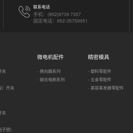
联系电话
手机：(852)9739 7357
固定电话：852-35759951
微电机配件
精密模具
开关
- 换向器系列
- 塑料零配件
- 铆合电刷系列
- 五金零配件
板）开关
- 美容美发器零配件
开关
电子锁）