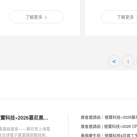
了解更多
了解更多
<
1
展會邀請函｜億寶科技×2026慕尼黑上海電子展
展會邀請函｜億寶科技×2026
展會邀請函 | 億寶科技×2026 
業重量級盛會——慕尼黑上海電
集全球電子產業鏈前瞻技術、
春風暖生辰｜億寶科技4月員工