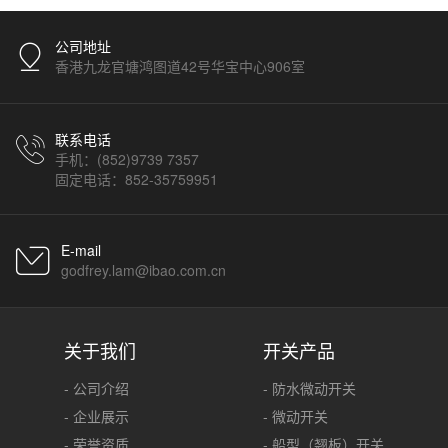
公司地址
香港九龙官塘鸿图道42号华宝中心906室
联系电话
手机：(852)9739 7357
固定电话：852-35759951
E-mail
godfrey.lam@ibao.com.cn
关于我们
开关产品
- 公司介绍
- 防水微动开关
- 企业展示
- 微动开关
- 荣誉资质
- 船型（翘板）开关