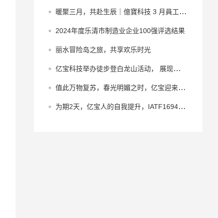
暖聚三月，共赴生辰｜億寶科技 3 月員工集體生日會
2024年度乐清市制造业企业100强评选结果
丽水冒险岛之旅，共享欢乐时光
亿宝科技举办徒步登白龙山活动， 展现员工团结与实力！
值此万物复苏，春光明媚之时，亿宝迎来了全体女同胞共同的节日“三八”国际妇女节周年纪念日
为期2天，亿宝人的自我提升，IATF16949质量管理体系培训小记