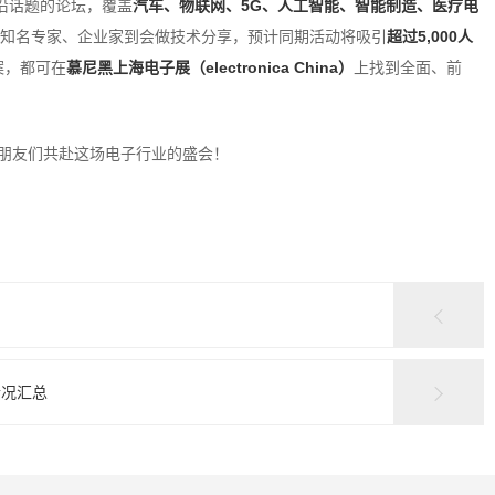
沿话题的论坛，覆盖
汽车、物联网、5G、人工智能、智能制造、医疗电
的知名专家、企业家到会做技术分享，预计同期活动将吸引
超过5,000人
案，都可在
慕尼黑上海电子展（electronica China）
上找到全面、前
朋友们共赴这场电子行业的盛会！
情况汇总