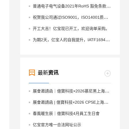
普通电子电气设备2021年RoHS 豁免条款到期情况汇总
祝贺我公司通过ISO9001，ISO14001质量管理体系再认证并获得换证
开工大吉！亿宝现已开工，欢迎询单采购。
为期2天，亿宝人的自我提升，IATF16949质量管理体系培训小记
最新
资讯
展會邀請函｜億寶科技×2026慕尼黑上海電子展
展會邀請函 | 億寶科技×2026 CPSE上海充換電展
春風暖生辰｜億寶科技4月員工生日會
亿宝官方唯一合法网址公示