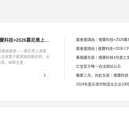
展會邀請函｜億寶科技×2026
展會邀請函｜億寶科技×2026慕尼黑上海電子展
展會邀請函 | 億寶科技×2026 
業重量級盛會——慕尼黑上海電
集全球電子產業鏈前瞻技術、全
春風暖生辰｜億寶科技4月員工
源，串聯全產···
亿宝官方唯一合法网址公示
暖聚三月，共赴生辰｜億寶科技 
2024年度乐清市制造业企业10